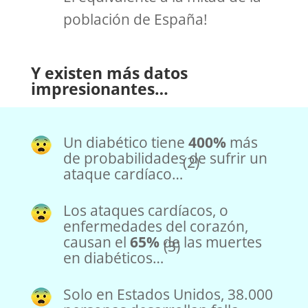
población de España!
Y existen más datos
impresionantes…
Un diabético tiene
400%
más
de probabilidades de sufrir un
(2)
ataque cardíaco…
Los ataques cardíacos, o
enfermedades del corazón,
causan el
65%
de las muertes
(3)
en diabéticos…
Solo en Estados Unidos, 38.000